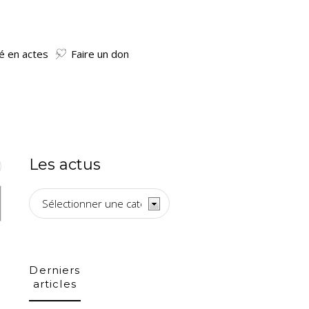
té en actes
Faire un don
Les actus
Les
actus
Derniers
articles