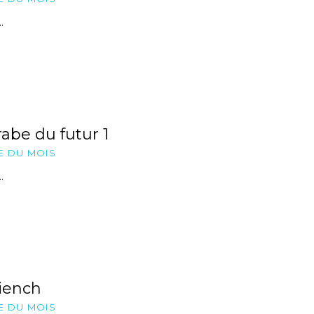
.
rabe du futur 1
E DU MOIS
.
iench
E DU MOIS