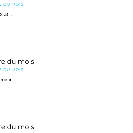
E DU MOIS
lus ...
re du mois
E DU MOIS
vrir...
re du mois