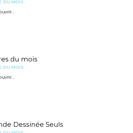
E DU MOIS
vrir...
res du mois
E DU MOIS
vrir...
nde Dessinée Seuls
E DU MOIS