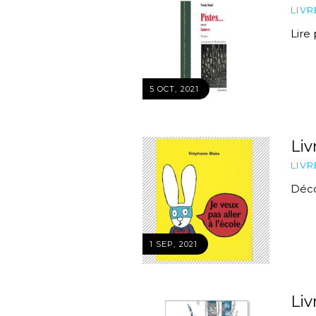
LIVR
Lire p
5 OCT, 2021
Liv
LIVR
Décou
1 SEP, 2021
Liv