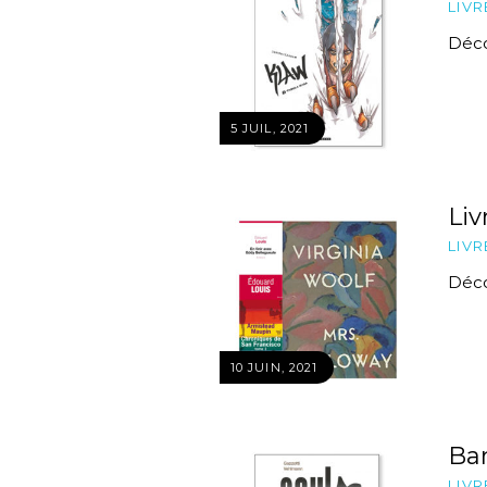
LIVR
Décou
5 JUIL, 2021
Liv
LIVR
Décou
10 JUIN, 2021
Ba
LIVR