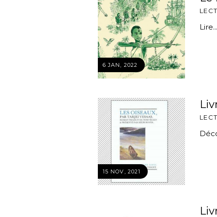
LEC
Lire..
6 JAN, 2022
Liv
LEC
Décou
15 NOV, 2021
Liv