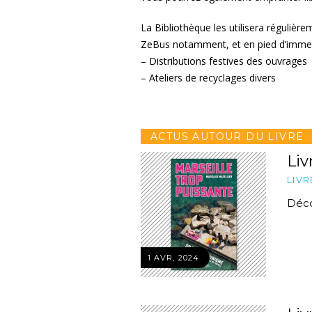
La Bibliothèque les utilisera régulièr
ZeBus notamment, et en pied d’immeu
– Distributions festives des ouvrages
– Ateliers de recyclages divers
ACTUS AUTOUR DU LIVRE
Liv
LIVR
Déco
1 AVR, 2024