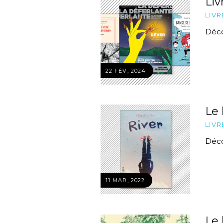
Liv
LIVR
Déco
22 FÉV, 2024
Le 
LIVR
Décou
11 MAR, 2022
Le 