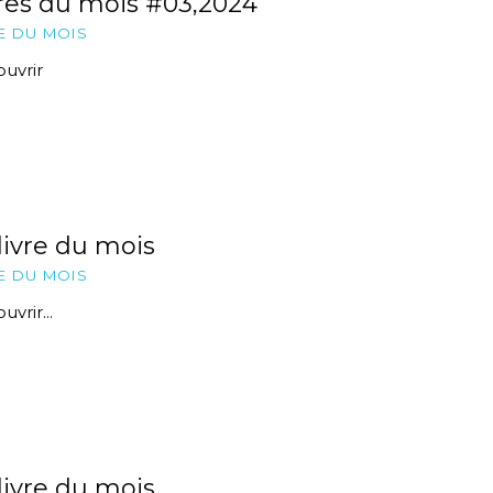
res du mois #03,2024
E DU MOIS
uvrir
livre du mois
E DU MOIS
vrir...
livre du mois